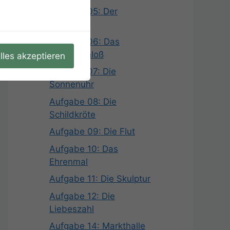
Aufgabe 05: Der
Wehrgang
Aufgabe 06: Das
Liebesschloß
lles akzeptieren
Aufgabe 07: Die
Sonnenuhr
Aufgabe 08: Die
Schildkröte
Aufgabe 09: Die Flut
Aufgabe 10: Das
Ehrenmal
Aufgabe 11: Die Skulptur
Aufgabe 12: Die
Liebeszahl
Aufgabe 14: Markthalle