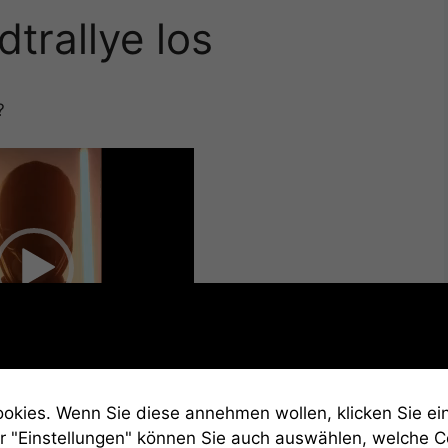
dtrallye los
?
Video-
Player
00:42
kies. Wenn Sie diese annehmen wollen, klicken Sie ein
n ab?
r "Einstellungen" können Sie auch auswählen, welche 