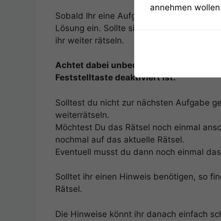
annehmen wollen
Sobald Ihr eine Aufgabe gelöst habt, klick
Lösung ein. Sollte sie richtig sein, führ
ihr weiter rätseln.
Achtet dabei unbedingt auf die Groß- 
Feststelltaste deaktiviert ist.
Solltest du nicht zur nächsten Aufgabe g
weiterrätseln.
Möchtest Du das Rätsel noch einmal ansc
nochmal auf das aktuelle Rätsel.
Eventuell musst du dann noch einmal das
Solltet ihr einen Hinweis benötigen, so fi
Rätsel.
Die Hinweise könnt ihr danach einfach s