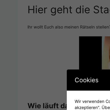
Hier geht die Sta
Ihr wollt Euch also meinen Rätseln stellen
Cookies
00:00
Wir verwenden Coo
Wie läuft das Ganze nu
akzeptieren". Übe