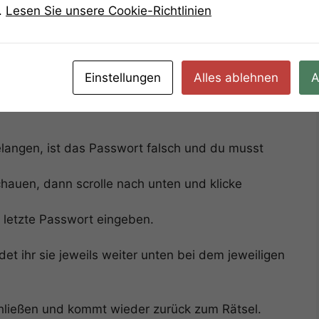
.
Lesen Sie unsere Cookie-Richtlinien
t ihr unten auf
das Wappen
und gebt dann die
t sie Euch zur nächsten Aufgabe … Ansonsten müsst
Einstellungen
Alles ablehnen
A
und Kleinschreibung und dass eure
elangen, ist das Passwort falsch und du musst
hauen, dann scrolle nach unten und klicke
 letzte Passwort eingeben.
ndet ihr sie jeweils weiter unten bei dem jeweiligen
chließen und kommt wieder zurück zum Rätsel.