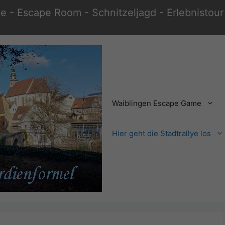
e - Escape Room - Schnitzeljagd - Erlebnistour 
Waiblingen Escape Game
Hier geht die Stadtrallye los