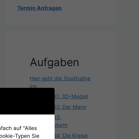
Termin Anfragen
Aufgaben
Hier geht die Stadtrallye
los
Aufgabe 01: 3D-Modell
Aufgabe 02: Der Mann
Aufgabe 03:
Hochwachturm
fach auf "Alles
Aufgabe 04: Die Kreise
Cookie-Typen Sie