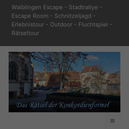
Zum
Waiblingen Escape - Stadtrallye -
Inhalt
Escape Room - Schnitzeljagd -
springen
Erlebnistour - Outdoor - Fluchtspiel -
Rätseltour
Menü