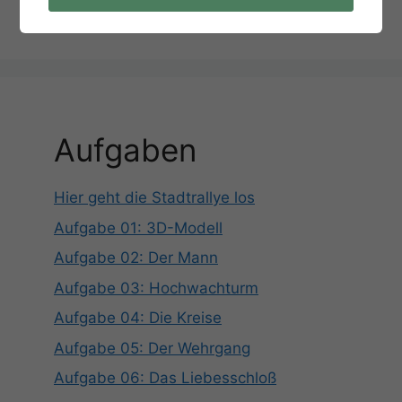
Termin Anfragen
Aufgaben
Hier geht die Stadtrallye los
Aufgabe 01: 3D-Modell
Aufgabe 02: Der Mann
Aufgabe 03: Hochwachturm
Aufgabe 04: Die Kreise
Aufgabe 05: Der Wehrgang
Aufgabe 06: Das Liebesschloß