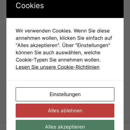
Blindenschrift. Der Erste Buchstabe ist zum
Cookies
Beispiel ein E.
Wir verwenden Cookies. Wenn Sie diese
annehmen wollen, klicken Sie einfach auf
"Alles akzeptieren". Über "Einstellungen"
können Sie auch auswählen, welche
Cookie-Typen Sie annehmen wollen.
Lesen Sie unsere Cookie-Richtlinien
Kategorien
Hinweise
Einstellungen
Aufgabe 01 – Hinweis 2
Aufgabe 02 – Hinweis 1
Alles ablehnen
Alles akzeptieren